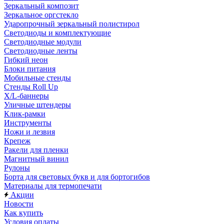
Зеркальный композит
Зеркальное оргстекло
Ударопрочный зеркальный полистирол
Светодиоды и комплектующие
Светодиодные модули
Светодиодные ленты
Гибкий неон
Блоки питания
Мобильные стенды
Стенды Roll Up
X/L-баннеры
Уличные штендеры
Клик-рамки
Инструменты
Ножи и лезвия
Крепеж
Ракели для пленки
Магнитный винил
Рулоны
Борта для световых букв и для бортогибов
Материалы для термопечати
Акции
Новости
Как купить
Условия оплаты