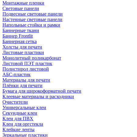
Монтажные пленки
Световые панели
Подвесные световые панели
Настенные световые панели
Напольные стойки и рамки
Баннерные ткани
Баннер Frontlit
Баннерная сетка
Холсты для печати
Листовые пластики
Монолитный поликарбонат
Листовой ПЭТ пластик
Полистирол листовой
АБС-пластик
Материалы для печати
Плёнки для печати
Бумага для широкоформатной печати
Клеевые материалы и расходники
Очистители
Универсальные клеи
Секундные клеи
Клеи для ПВХ
Клеи для оргстекла
Клейкие ленты
Зеркальные пластики