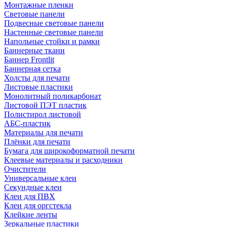
Монтажные пленки
Световые панели
Подвесные световые панели
Настенные световые панели
Напольные стойки и рамки
Баннерные ткани
Баннер Frontlit
Баннерная сетка
Холсты для печати
Листовые пластики
Монолитный поликарбонат
Листовой ПЭТ пластик
Полистирол листовой
АБС-пластик
Материалы для печати
Плёнки для печати
Бумага для широкоформатной печати
Клеевые материалы и расходники
Очистители
Универсальные клеи
Секундные клеи
Клеи для ПВХ
Клеи для оргстекла
Клейкие ленты
Зеркальные пластики