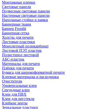
Монтажные пленки
Световые панели
Подвесные световые панели
Настенные световые панели
Напольные стойки и рамки
Баннерные ткани
Баннер Frontlit
Баннерная сетка
Холсты для печати
Листовые пластики
Монолитный поликарбонат
Листовой ПЭТ пластик
Полистирол листовой
АБС-пластик
Материалы для печати
Плёнки для печати
Бумага для широкоформатной печати
Клеевые материалы и расходники
Очистители
Универсальные клеи
Секундные клеи
Клеи для ПВХ
Клеи для оргстекла
Клейкие ленты
Зеркальные пластики