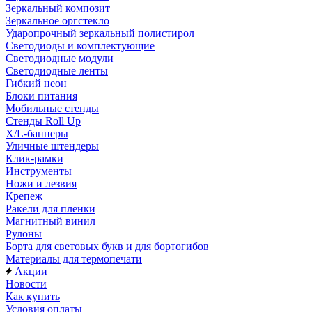
Зеркальный композит
Зеркальное оргстекло
Ударопрочный зеркальный полистирол
Светодиоды и комплектующие
Светодиодные модули
Светодиодные ленты
Гибкий неон
Блоки питания
Мобильные стенды
Стенды Roll Up
X/L-баннеры
Уличные штендеры
Клик-рамки
Инструменты
Ножи и лезвия
Крепеж
Ракели для пленки
Магнитный винил
Рулоны
Борта для световых букв и для бортогибов
Материалы для термопечати
Акции
Новости
Как купить
Условия оплаты