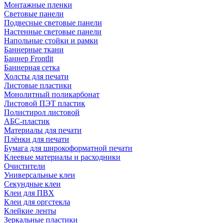
Монтажные пленки
Световые панели
Подвесные световые панели
Настенные световые панели
Напольные стойки и рамки
Баннерные ткани
Баннер Frontlit
Баннерная сетка
Холсты для печати
Листовые пластики
Монолитный поликарбонат
Листовой ПЭТ пластик
Полистирол листовой
АБС-пластик
Материалы для печати
Плёнки для печати
Бумага для широкоформатной печати
Клеевые материалы и расходники
Очистители
Универсальные клеи
Секундные клеи
Клеи для ПВХ
Клеи для оргстекла
Клейкие ленты
Зеркальные пластики