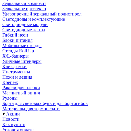
Зеркальный композит
Зеркальное оргстекло
Ударопрочный зеркальный полистирол
Светодиоды и комплектующие
Светодиодные модули
Светодиодные ленты
Гибкий неон
Блоки питания
Мобильные стенды
Стенды Roll Up
X/L-баннеры
Уличные штендеры
Клик-рамки
Инструменты
Ножи и лезвия
Крепеж
Ракели для пленки
Магнитный винил
Рулоны
Борта для световых букв и для бортогибов
Материалы для термопечати
Акции
Новости
Как купить
Условия оплаты