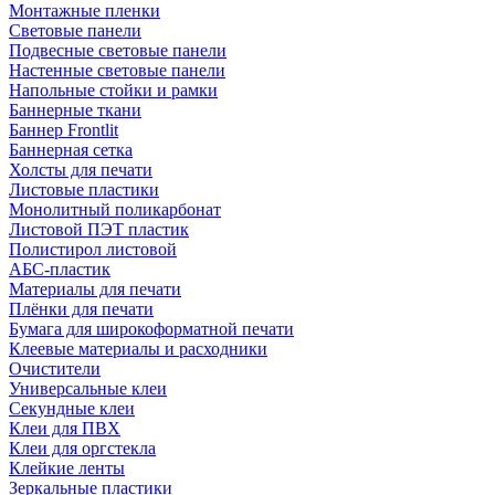
Монтажные пленки
Световые панели
Подвесные световые панели
Настенные световые панели
Напольные стойки и рамки
Баннерные ткани
Баннер Frontlit
Баннерная сетка
Холсты для печати
Листовые пластики
Монолитный поликарбонат
Листовой ПЭТ пластик
Полистирол листовой
АБС-пластик
Материалы для печати
Плёнки для печати
Бумага для широкоформатной печати
Клеевые материалы и расходники
Очистители
Универсальные клеи
Секундные клеи
Клеи для ПВХ
Клеи для оргстекла
Клейкие ленты
Зеркальные пластики