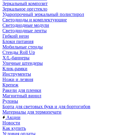
Зеркальный композит
Зеркальное оргстекло
Ударопрочный зеркальный полистирол
Светодиоды и комплектующие
Светодиодные модули
Светодиодные ленты
Гибкий неон
Блоки питания
Мобильные стенды
Стенды Roll Up
X/L-баннеры
Уличные штендеры
Клик-рамки
Инструменты
Ножи и лезвия
Крепеж
Ракели для пленки
Магнитный винил
Рулоны
Борта для световых букв и для бортогибов
Материалы для термопечати
Акции
Новости
Как купить
Условия оплаты