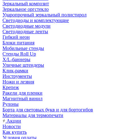
Зеркальный композит
Зеркальное оргстекло
Ударопрочный зеркальный полистирол
Светодиоды и комплектующие
Светодиодные модули
Светодиодные ленты
Гибкий неон
Блоки питания
Мобильные стенды
Стенды Roll Up
X/L-баннеры
Уличные штендеры
Клик-рамки
Инструменты
Ножи и лезвия
Крепеж
Ракели для пленки
Магнитный винил
Рулоны
Борта для световых букв и для бортогибов
Материалы для термопечати
Акции
Новости
Как купить
Условия оплаты