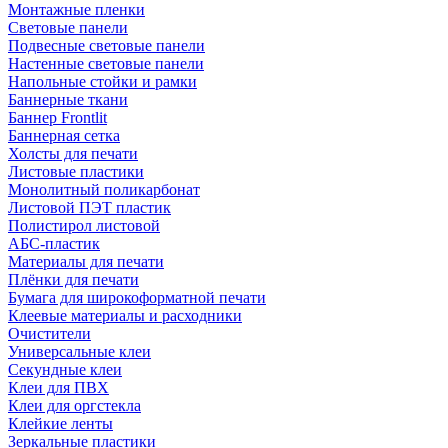
Монтажные пленки
Световые панели
Подвесные световые панели
Настенные световые панели
Напольные стойки и рамки
Баннерные ткани
Баннер Frontlit
Баннерная сетка
Холсты для печати
Листовые пластики
Монолитный поликарбонат
Листовой ПЭТ пластик
Полистирол листовой
АБС-пластик
Материалы для печати
Плёнки для печати
Бумага для широкоформатной печати
Клеевые материалы и расходники
Очистители
Универсальные клеи
Секундные клеи
Клеи для ПВХ
Клеи для оргстекла
Клейкие ленты
Зеркальные пластики