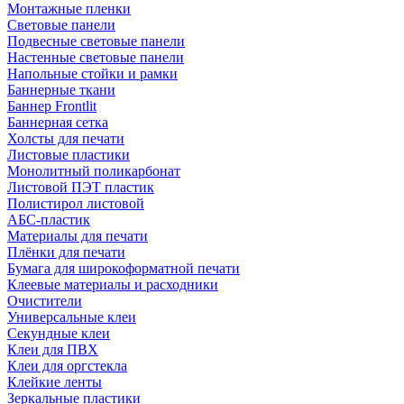
Монтажные пленки
Световые панели
Подвесные световые панели
Настенные световые панели
Напольные стойки и рамки
Баннерные ткани
Баннер Frontlit
Баннерная сетка
Холсты для печати
Листовые пластики
Монолитный поликарбонат
Листовой ПЭТ пластик
Полистирол листовой
АБС-пластик
Материалы для печати
Плёнки для печати
Бумага для широкоформатной печати
Клеевые материалы и расходники
Очистители
Универсальные клеи
Секундные клеи
Клеи для ПВХ
Клеи для оргстекла
Клейкие ленты
Зеркальные пластики