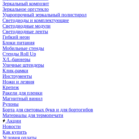
Зеркальный композит
Зеркальное оргстекло
Ударопрочный зеркальный полистирол
Светодиоды и комплектующие
Светодиодные модули
Светодиодные ленты
Гибкий неон
Блоки питания
Мобильные стенды
Стенды Roll Up
X/L-баннеры
Уличные штендеры
Клик-рамки
Инструменты
Ножи и лезвия
Крепеж
Ракели для пленки
Магнитный винил
Рулоны
Борта для световых букв и для бортогибов
Материалы для термопечати
Акции
Новости
Как купить
Условия оплаты