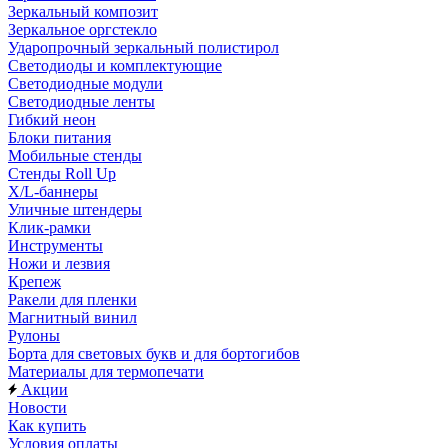
Зеркальный композит
Зеркальное оргстекло
Ударопрочный зеркальный полистирол
Светодиоды и комплектующие
Светодиодные модули
Светодиодные ленты
Гибкий неон
Блоки питания
Мобильные стенды
Стенды Roll Up
X/L-баннеры
Уличные штендеры
Клик-рамки
Инструменты
Ножи и лезвия
Крепеж
Ракели для пленки
Магнитный винил
Рулоны
Борта для световых букв и для бортогибов
Материалы для термопечати
Акции
Новости
Как купить
Условия оплаты