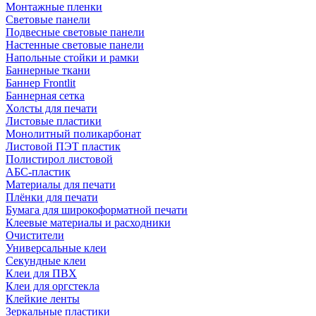
Монтажные пленки
Световые панели
Подвесные световые панели
Настенные световые панели
Напольные стойки и рамки
Баннерные ткани
Баннер Frontlit
Баннерная сетка
Холсты для печати
Листовые пластики
Монолитный поликарбонат
Листовой ПЭТ пластик
Полистирол листовой
АБС-пластик
Материалы для печати
Плёнки для печати
Бумага для широкоформатной печати
Клеевые материалы и расходники
Очистители
Универсальные клеи
Секундные клеи
Клеи для ПВХ
Клеи для оргстекла
Клейкие ленты
Зеркальные пластики